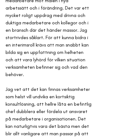
medarbetare mot målen i nya 
arbetssätt och i förändring. Det var ett 
mycket roligt uppdrag med drivna och 
duktiga medarbetare och kollegor och i 
en bransch där det händer massor. Jag 
stortrivdes såklart. För att kunna bidra i 
en interimsroll krävs att man snabbt kan 
bilda sig en uppfattning om helheten 
och att vara lyhörd för vilken situation 
verksamheten befinner sig och vad den 
behöver.
Jag vet att det kan finnas verksamheter 
som helst vill undvika en kortsiktig 
konsultlösning, att hellre låta en befintlig 
chef dubblera eller fördela ut ansvaret 
på medarbetare i organisationen. Det 
kan naturligtvis vara det bästa men det 
blir allt vanligare att man passar på att 