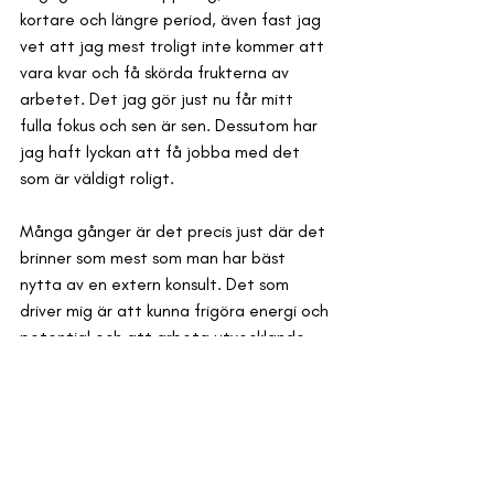
kortare och längre period, även fast jag 
vet att jag mest troligt inte kommer att 
vara kvar och få skörda frukterna av 
arbetet. Det jag gör just nu får mitt 
fulla fokus och sen är sen. Dessutom har 
jag haft lyckan att få jobba med det 
som är väldigt roligt. 
Många gånger är det precis just där det 
brinner som mest som man har bäst 
nytta av en extern konsult. Det som 
driver mig är att kunna frigöra energi och 
potential och att arbeta utvecklande 
och tillsammans med andra.